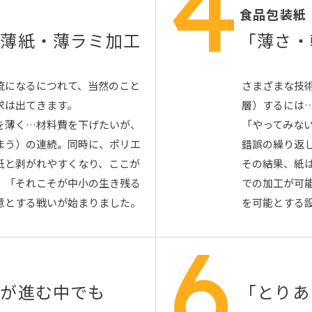
4
食品包装紙
と薄紙・薄ラミ加工
「薄さ・
流になるにつれて、当然のこと
さまざまな技
求は出てきます。
層）するには
を薄く…材料費を下げたいが、
「やってみな
まう）の連続。同時に、ポリエ
錯誤の繰り返
紙と剥がれやすくなり、ここが
その結果、紙は3
、「それこそが中小の生き残る
での加工が可
意とする戦いが始まりました。
を可能とする
6
化が進む中でも
「とりあ