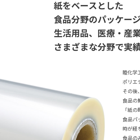
紙をベースとした
食品分野のパッケー
生活用品、医療・産
さまざまな分野で実
睦化学
ポリエ
その後
食品の
「紙の
食品パ
時が経
食品の