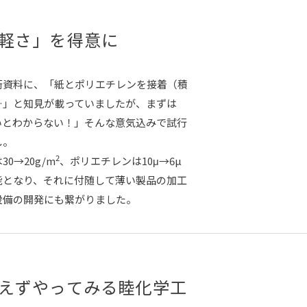
軽さ」を得意に
術資料に、「紙とポリエチレンを接着（積
…」と知見が載っていましたが、まずは
いとわからない！」そんな意気込みで試行
し。
2
0→20g/m
、ポリエチレンは10μ→6µ
能となり、それに付随して薄い製品の加工
設備の開発にも繋がりました。
えずやってみる睦化学工