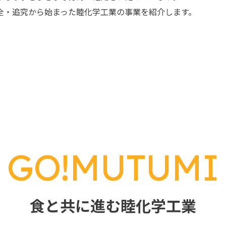
全・追究から始まった睦化学工業の事業を紹介します。
G
O
!
M
U
T
U
M
I
食と共に進む睦化学工業