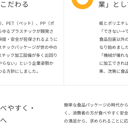
にこだわる
業」とし
、PET（ペット）、PP（ポ
紙とポリエチ
らゆるプラスチックが開発さ
「できない→
鮮度・安全が担保されるように
食品包装以外
スチックパッケージが世の中の
なり始めまし
スチック加工設備が多く出回り
「機械が壊れ
やらない」という企業姿勢か
に加工できれ
わる方針にしました。
果、次第に食
簡単な食品パッケージの時代か
食べやすく・
く、消費者の方が食べやすく安
装へ
の満足から、求められることに