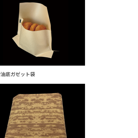
耐油底ガゼット袋