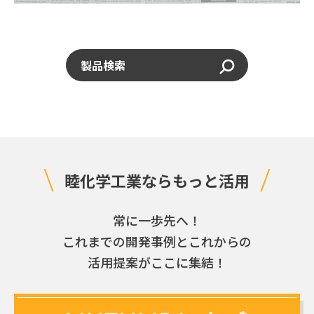
製品検索
睦
化
学
工
業
な
ら
も
っ
と
活
用
常に一歩先へ！
これまでの開発事例とこれからの
活用提案がここに集結！